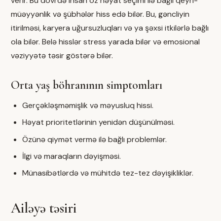
verir. Bu dövrdə insan öz həyat seçimi ilə bağlı qeyri-
müəyyənlik və şübhələr hiss edə bilər. Bu, gəncliyin
itirilməsi, karyera uğursuzluqları və ya şəxsi itkilərlə bağlı
ola bilər. Belə hisslər stress yarada bilər və emosional
vəziyyətə təsir göstərə bilər.
Orta yaş böhranının simptomları
Gerçəkləşməmişlik və məyusluq hissi.
Həyat prioritetlərinin yenidən düşünülməsi.
Özünə qiymət vermə ilə bağlı problemlər.
İlgi və maraqların dəyişməsi.
Münasibətlərdə və mühitdə tez-tez dəyişikliklər.
Ailəyə təsiri