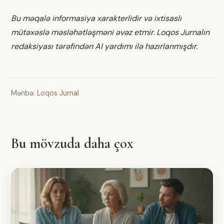
Bu məqalə informasiya xarakterlidir və ixtisaslı
mütəxəslə məsləhətləşməni əvəz etmir. Loqos Jurnalın
redaksiyası tərəfindən AI yardımı ilə hazırlanmışdır.
Mənbə:
Loqos Jurnal
Bu mövzuda daha çox