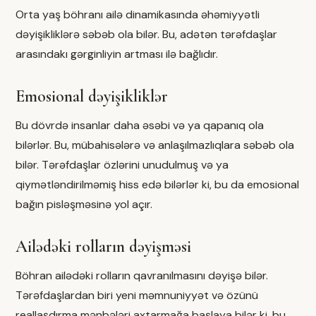
Orta yaş böhranı ailə dinamikasında əhəmiyyətli
dəyişikliklərə səbəb ola bilər. Bu, adətən tərəfdaşlar
arasındakı gərginliyin artması ilə bağlıdır.
Emosional dəyişikliklər
Bu dövrdə insanlar daha əsəbi və ya qapanıq ola
bilərlər. Bu, mübahisələrə və anlaşılmazlıqlara səbəb ola
bilər. Tərəfdaşlar özlərini unudulmuş və ya
qiymətləndirilməmiş hiss edə bilərlər ki, bu da emosional
bağın pisləşməsinə yol açır.
Ailədəki rolların dəyişməsi
Böhran ailədəki rolların qavranılmasını dəyişə bilər.
Tərəfdaşlardan biri yeni məmnuniyyət və özünü
reallaşdırma mənbələri axtarmağa başlaya bilər ki, bu