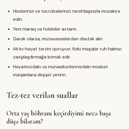
Hisslərinizi və təcrübələrinizi tərəfdaşınızla müzakirə
edin.
Yeni maraq və hobbilər axtarın.
Gərək olarsa, mütəxəssislərdən dəstək alın.
Aktiv həyat tərzini qoruyun: fiziki məşqlər ruh halınızı
yaxşılaşdırmağa kömək edir.
Həyatınızdakı və münasibətlərinizdəki müsbət
məqamlara diqqət yetirin.
Tez-tez verilən suallar
Orta yaş böhranı keçirdiyimi necə başa
düşə bilərəm?