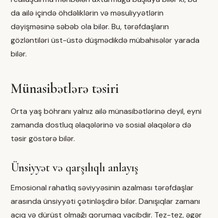
da ailə içində öhdəliklərin və məsuliyyətlərin
dəyişməsinə səbəb ola bilər. Bu, tərəfdaşların
gözləntiləri üst-üstə düşmədikdə mübahisələr yarada
bilər.
Münasibətlərə təsiri
Orta yaş böhranı yalnız ailə münasibətlərinə deyil, eyni
zamanda dostluq əlaqələrinə və sosial əlaqələrə də
təsir göstərə bilər.
Ünsiyyət və qarşılıqlı anlayış
Emosional rahatlıq səviyyəsinin azalması tərəfdaşlar
arasında ünsiyyəti çətinləşdirə bilər. Danışıqlar zamanı
açıq və dürüst olmağı qorumaq vacibdir. Tez-tez, əgər