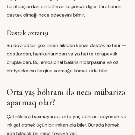
tərəfdaşlardan biri böhran keçirirsə, digər tərəf onun
dəstək olmağı necə edəcəyini bilmir.
Dəstək axtarışı
Bu dövrdə bir çox insan ailədən kənar dəstək axtarır —
dostlardan, həmkarlarından və ya hətta terapevtik
qruplardan. Bu, emosional balansın bərpasına və öz
ehtiyaclarının fərqinə varmağa kömək edə bilər.
Orta yaş böhranı ilə necə mübarizə
aparmaq olar?
Çətinliklərə baxmayaraq, orta yaş böhranı böyümək və
inkişaf etmək üçün bir imkan ola bilər. Burada kömək
edə biləcək bir neçə tövsiyə var: