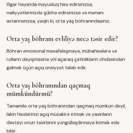
Əgər həyatda məyusluq hiss edirsinizsə,
nailiyyətlərinizdə şübhə edirsinizsə və mənanı
axtarırsınızsa, yəqin ki, orta yaş böhranındasınız.
Orta yaş böhranı evliliyə necə təsir edir?
Böhran emosional məsafələşməyə, mübahisələrə və
rolların dəyişməsinə yol açaraq çətinliklərin öhdəsindən
gəlmək üçün açıq ünsiyyət tələb edir.
Orta yaş böhranından qaçmaq
mümkündürmü?
Tamamilə orta yaş böhranından qaçmaq mümkün deyil,
lakin hisslərinizi açıq müzakirə etmək və yaxınların
dəstəyi onun təsirlərini yüngülləşdirməyə kömək edə
bilər.