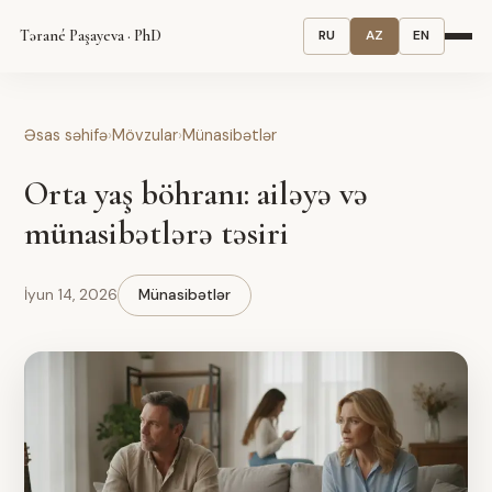
Tərané Paşayeva · PhD
RU
AZ
EN
Əsas səhifə
›
Mövzular
›
Münasibətlər
Orta yaş böhranı: ailəyə və
münasibətlərə təsiri
İyun 14, 2026
Münasibətlər