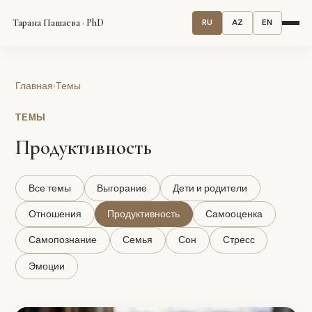
Тарана Пашаева · PhD
RU
AZ
EN
Главная
›
Темы
ТЕМЫ
Продуктивность
Все темы
Выгорание
Дети и родители
Отношения
Продуктивность
Самооценка
Самопознание
Семья
Сон
Стресс
Эмоции